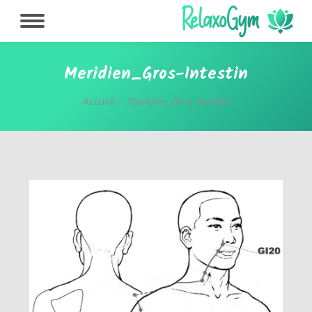
Meridien_Gros-Intestin
Vous êtes ici :
Accueil
Meridien_Gros-Intestin