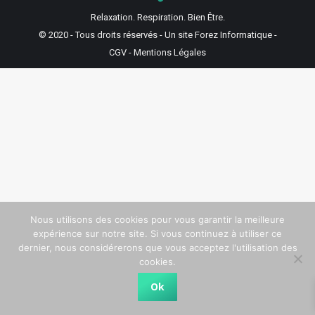
Relaxation. Respiration. Bien Être.
© 2020 - Tous droits réservés - Un site
Forez Informatique
-
CGV
-
Mentions Légales
Nous utilisons des cookies pour vous garantir la meilleure
expérience sur notre site. Si vous continuez à utiliser ce
dernier, nous considérerons que vous acceptez l'utilisation des
cookies.
Ok